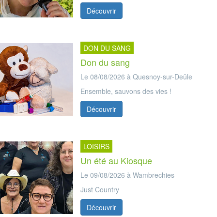
Découvrir
DON DU SANG
Don du sang
Le 08/08/2026 à Quesnoy-sur-Deûle
Ensemble, sauvons des vies !
Découvrir
LOISIRS
Un été au Kiosque
Le 09/08/2026 à Wambrechies
Just Country
Découvrir