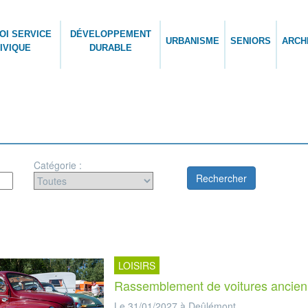
OI SERVICE
DÉVELOPPEMENT
URBANISME
SENIORS
ARCH
IVIQUE
DURABLE
Catégorie :
LOISIRS
Rassemblement de voitures ancie
Le 31/01/2027 à Deûlémont