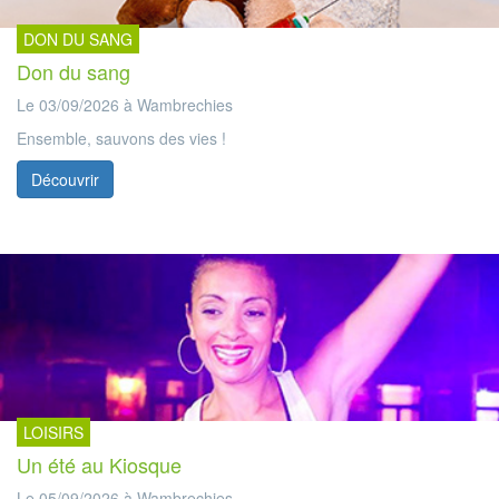
DON DU SANG
Don du sang
Le 03/09/2026 à Wambrechies
Ensemble, sauvons des vies !
Découvrir
LOISIRS
Un été au Kiosque
Le 05/09/2026 à Wambrechies