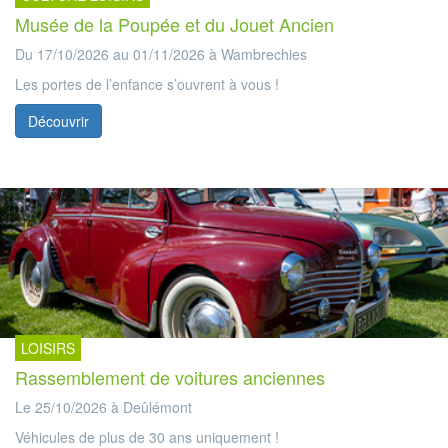
Musée de la Poupée et du Jouet Ancien
Du 17/10/2026 au 01/11/2026 à Wambrechies
Les portes de l’enfance s’ouvrent à vous !
Découvrir
LOISIRS
Rassemblement de voitures anciennes
Le 25/10/2026 à Deûlémont
Véhicules de plus de 30 ans uniquement !