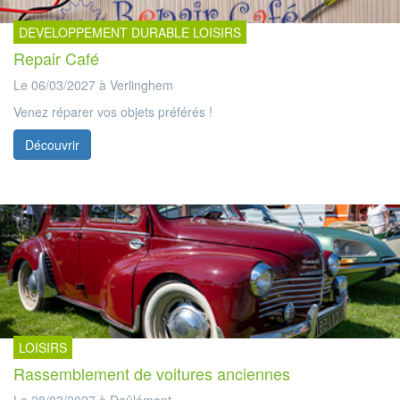
DEVELOPPEMENT DURABLE LOISIRS
Repair Café
Le 06/03/2027 à Verlinghem
Venez réparer vos objets préférés !
Découvrir
LOISIRS
Rassemblement de voitures anciennes
Le 28/03/2027 à Deûlémont