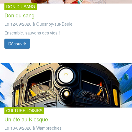
DON DU SANG
Don du sang
Le 12/09/2026 à Quesnoy-sur-Deûle
Ensemble, sauvons des vies !
Découvrir
CULTURE LOISIRS
Un été au Kiosque
Le 13/09/2026 à Wambrechies