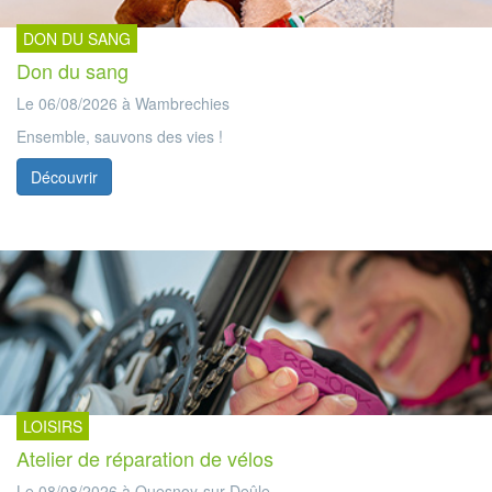
DON DU SANG
Don du sang
Le 06/08/2026 à Wambrechies
Ensemble, sauvons des vies !
Découvrir
LOISIRS
Atelier de réparation de vélos
Le 08/08/2026 à Quesnoy-sur-Deûle