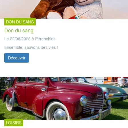
DON DU SANG
Don du sang
Le 22/08/2026 à Pérenchies
Ensemble, sauvons des vies !
Découvrir
LOISIRS