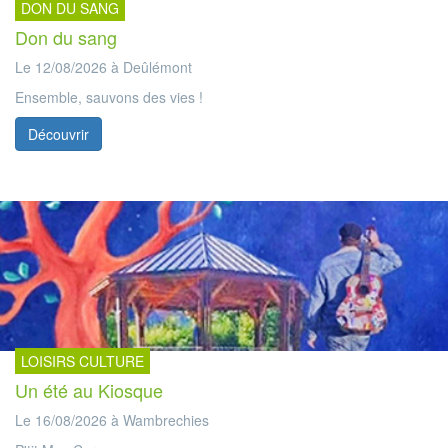
DON DU SANG
Don du sang
Le 12/08/2026 à Deûlémont
Ensemble, sauvons des vies !
Découvrir
LOISIRS CULTURE
Un été au Kiosque
Le 16/08/2026 à Wambrechies