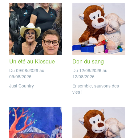
Un été au Kiosque
Don du sang
Du 09/08/2026 au
Du 12/08/2026 au
09/08/2026
12/08/2026
Just Country
Ensemble, sauvons des
vies !