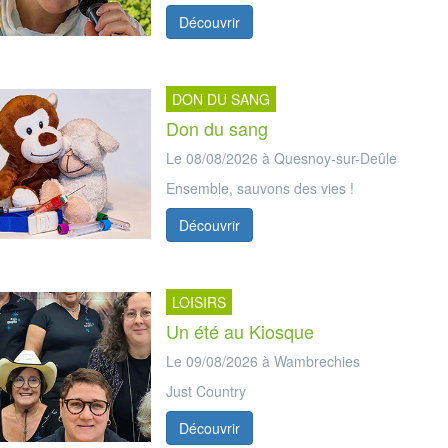
Découvrir
DON DU SANG
Don du sang
Le 08/08/2026 à Quesnoy-sur-Deûle
Ensemble, sauvons des vies !
Découvrir
LOISIRS
Un été au Kiosque
Le 09/08/2026 à Wambrechies
Just Country
Découvrir