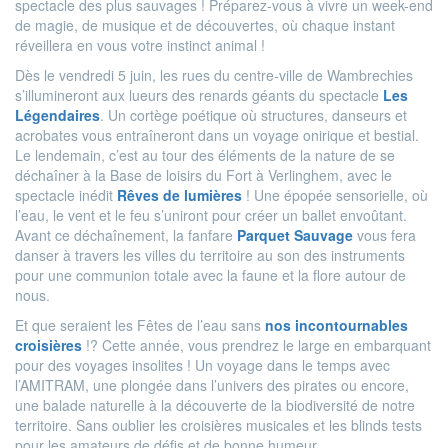
spectacle des plus sauvages ! Préparez-vous à vivre un week-end
de magie, de musique et de découvertes, où chaque instant
réveillera en vous votre instinct animal !
Dès le vendredi 5 juin, les rues du centre-ville de Wambrechies
s’illumineront aux lueurs des renards géants du spectacle
Les
Légendaires
. Un cortège poétique où structures, danseurs et
acrobates vous entraîneront dans un voyage onirique et bestial.
Le lendemain, c’est au tour des éléments de la nature de se
déchaîner à la Base de loisirs du Fort à Verlinghem, avec le
spectacle inédit
Rêves de lumières
! Une épopée sensorielle, où
l’eau, le vent et le feu s’uniront pour créer un ballet envoûtant.
Avant ce déchaînement, la fanfare
Parquet Sauvage
vous fera
danser à travers les villes du territoire au son des instruments
pour une communion totale avec la faune et la flore autour de
nous.
Et que seraient les Fêtes de l’eau sans
nos incontournables
croisières
!? Cette année, vous prendrez le large en embarquant
pour des voyages insolites ! Un voyage dans le temps avec
l’AMITRAM, une plongée dans l’univers des pirates ou encore,
une balade naturelle à la découverte de la biodiversité de notre
territoire. Sans oublier les croisières musicales et les blinds tests
pour les amateurs de défis et de bonne humeur.